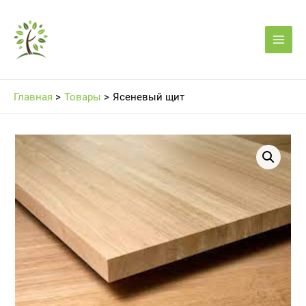
Перейти
Main
к
Men
содержимому
Главная
Товары
Ясеневый щит